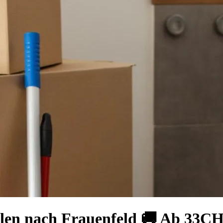
allen nach Frauenfeld 🚚 Ab 33C