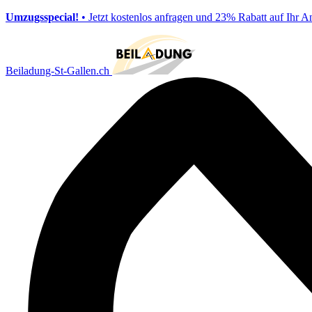
Umzugsspecial!
• Jetzt kostenlos anfragen und 23% Rabatt auf Ihr A
Beiladung-St-Gallen.ch