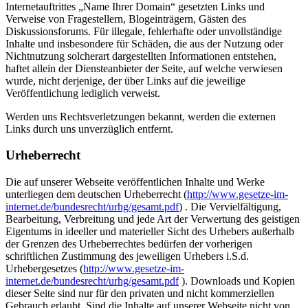
Internetauftrittes „Name Ihrer Domain“ gesetzten Links und
Verweise von Fragestellern, Blogeinträgern, Gästen des
Diskussionsforums. Für illegale, fehlerhafte oder unvollständige
Inhalte und insbesondere für Schäden, die aus der Nutzung oder
Nichtnutzung solcherart dargestellten Informationen entstehen,
haftet allein der Diensteanbieter der Seite, auf welche verwiesen
wurde, nicht derjenige, der über Links auf die jeweilige
Veröffentlichung lediglich verweist.
Werden uns Rechtsverletzungen bekannt, werden die externen
Links durch uns unverzüglich entfernt.
Urheberrecht
Die auf unserer Webseite veröffentlichen Inhalte und Werke
unterliegen dem deutschen Urheberrecht (
http://www.gesetze-im-
internet.de/bundesrecht/urhg/gesamt.pdf
) . Die Vervielfältigung,
Bearbeitung, Verbreitung und jede Art der Verwertung des geistigen
Eigentums in ideeller und materieller Sicht des Urhebers außerhalb
der Grenzen des Urheberrechtes bedürfen der vorherigen
schriftlichen Zustimmung des jeweiligen Urhebers i.S.d.
Urhebergesetzes (
http://www.gesetze-im-
internet.de/bundesrecht/urhg/gesamt.pdf
). Downloads und Kopien
dieser Seite sind nur für den privaten und nicht kommerziellen
Gebrauch erlaubt. Sind die Inhalte auf unserer Webseite nicht von