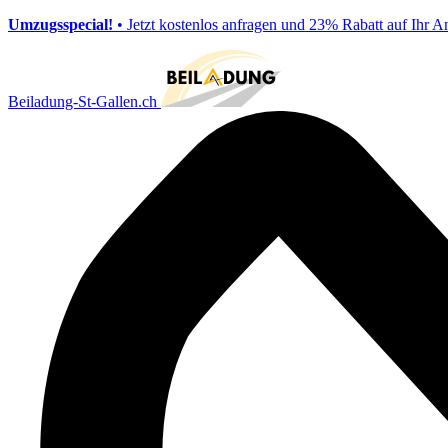
Umzugsspecial!
• Jetzt kostenlos anfragen und 23% Rabatt auf Ihr A
Beiladung-St-Gallen.ch