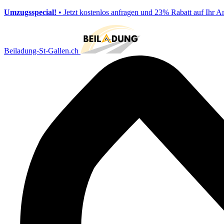
Umzugsspecial!
• Jetzt kostenlos anfragen und 23% Rabatt auf Ihr A
Beiladung-St-Gallen.ch